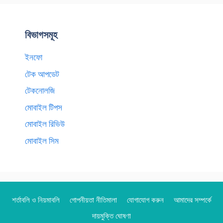
বিভাগসমূহ
ইনফো
টেক আপডেট
টেকনোলজি
মোবাইল টিপস
মোবাইল রিভিউ
মোবাইল সিম
শর্তাবলি ও নিয়মাবলি
গোপনীয়তা নীতিমালা
যোগাযোগ করুন
আমাদের সম্পর্কে
দায়মুক্তি ঘোষণা