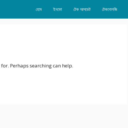
হোম
ইনফো
টেক আপডেট
টেকনোলজি
 for. Perhaps searching can help.