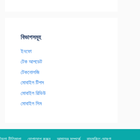
বিভাগসমূহ
ইনফো
টেক আপডেট
টেকনোলজি
মোবাইল টিপস
মোবাইল রিভিউ
মোবাইল সিম
য়তা নীতিমালা
যোগাযোগ করুন
আমাদের সম্পর্কে
দায়মুক্তি ঘোষণা