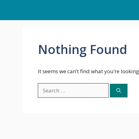
Skip
to
content
Nothing Found
It seems we can’t find what you’re looking
Search
for: