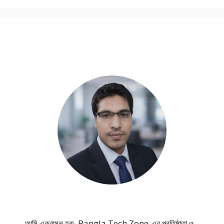
আমি একরামুল হক, Bangla Tech Zone-এর প্রতিষ্ঠাতা ও