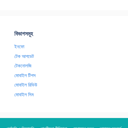
বিভাগসমূহ
ইনফো
টেক আপডেট
টেকনোলজি
মোবাইল টিপস
মোবাইল রিভিউ
মোবাইল সিম