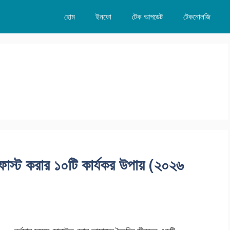
হোম
ইনফো
টেক আপডেট
টেকনোলজি
স্ট করার ১০টি কার্যকর উপায় (২০২৬