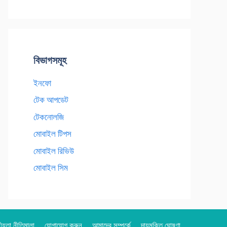
বিভাগসমূহ
ইনফো
টেক আপডেট
টেকনোলজি
মোবাইল টিপস
মোবাইল রিভিউ
মোবাইল সিম
য়তা নীতিমালা
যোগাযোগ করুন
আমাদের সম্পর্কে
দায়মুক্তি ঘোষণা