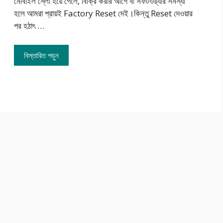
মোবাইল স্লো হয়ে গেলে, বিক্রি করার আগে বা সফটওয়্যার সমস্যা
হলে আমরা প্রায়ই Factory Reset দেই।কিন্তু Reset দেওয়ার
পর হঠাৎ …
বিস্তারিত পড়ুন