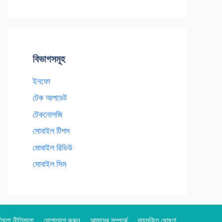
বিভাগসমূহ
ইনফো
টেক আপডেট
টেকনোলজি
মোবাইল টিপস
মোবাইল রিভিউ
মোবাইল সিম
য়তা নীতিমালা
যোগাযোগ করুন
আমাদের সম্পর্কে
দায়মুক্তি ঘোষণা