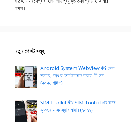
সঠিক, নির্ভরযোগ্য ও হালনাগাদ প্রযুক্তি তথ্য প্রদানই আমার
লক্ষ্য।
নতুন পোস্ট সমূহ
Android System WebView কী? কেন
দরকার, বন্ধ বা আনইনস্টল করলে কী হবে
(২০২৬ গাইড)
SIM Toolkit কী? SIM Toolkit এর কাজ,
ব্যবহার ও সমস্যা সমাধান (২০২৬)