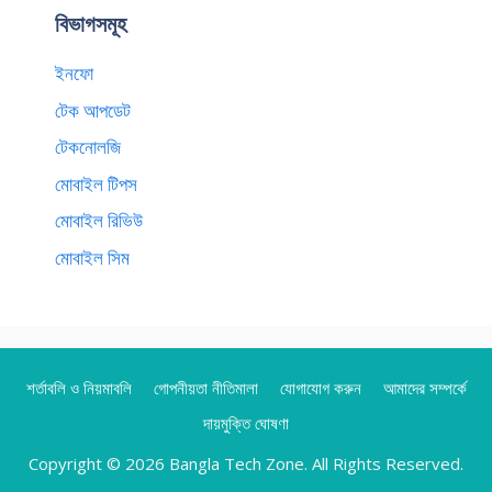
বিভাগসমূহ
ইনফো
টেক আপডেট
টেকনোলজি
মোবাইল টিপস
মোবাইল রিভিউ
মোবাইল সিম
শর্তাবলি ও নিয়মাবলি
গোপনীয়তা নীতিমালা
যোগাযোগ করুন
আমাদের সম্পর্কে
দায়মুক্তি ঘোষণা
Copyright © 2026 Bangla Tech Zone. All Rights Reserved.