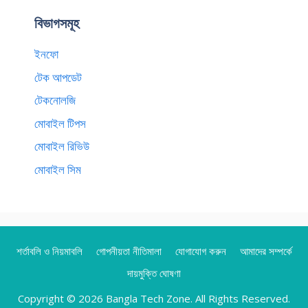
বিভাগসমূহ
ইনফো
টেক আপডেট
টেকনোলজি
মোবাইল টিপস
মোবাইল রিভিউ
মোবাইল সিম
শর্তাবলি ও নিয়মাবলি
গোপনীয়তা নীতিমালা
যোগাযোগ করুন
আমাদের সম্পর্কে
দায়মুক্তি ঘোষণা
Copyright © 2026 Bangla Tech Zone. All Rights Reserved.