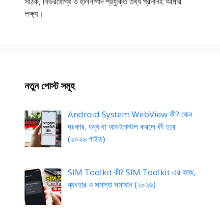
সঠিক, নির্ভরযোগ্য ও হালনাগাদ প্রযুক্তি তথ্য প্রদানই আমার
লক্ষ্য।
নতুন পোস্ট সমূহ
Android System WebView কী? কেন
দরকার, বন্ধ বা আনইনস্টল করলে কী হবে
(২০২৬ গাইড)
SIM Toolkit কী? SIM Toolkit এর কাজ,
ব্যবহার ও সমস্যা সমাধান (২০২৬)