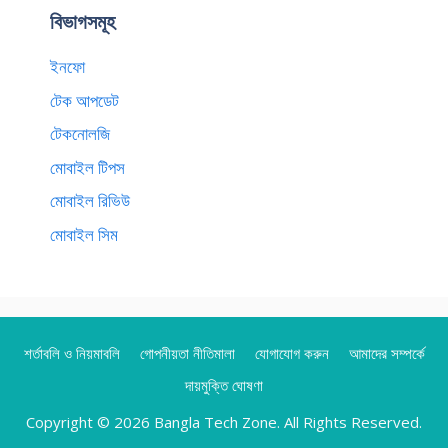
বিভাগসমূহ
ইনফো
টেক আপডেট
টেকনোলজি
মোবাইল টিপস
মোবাইল রিভিউ
মোবাইল সিম
শর্তাবলি ও নিয়মাবলি
গোপনীয়তা নীতিমালা
যোগাযোগ করুন
আমাদের সম্পর্কে
দায়মুক্তি ঘোষণা
Copyright © 2026 Bangla Tech Zone. All Rights Reserved.