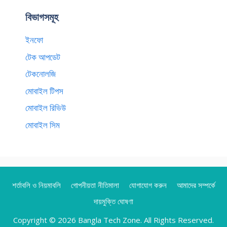
বিভাগসমূহ
ইনফো
টেক আপডেট
টেকনোলজি
মোবাইল টিপস
মোবাইল রিভিউ
মোবাইল সিম
শর্তাবলি ও নিয়মাবলি
গোপনীয়তা নীতিমালা
যোগাযোগ করুন
আমাদের সম্পর্কে
দায়মুক্তি ঘোষণা
Copyright © 2026 Bangla Tech Zone. All Rights Reserved.