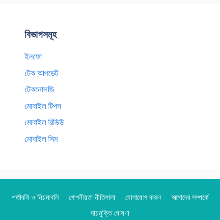
বিভাগসমূহ
ইনফো
টেক আপডেট
টেকনোলজি
মোবাইল টিপস
মোবাইল রিভিউ
মোবাইল সিম
শর্তাবলি ও নিয়মাবলি
গোপনীয়তা নীতিমালা
যোগাযোগ করুন
আমাদের সম্পর্কে
দায়মুক্তি ঘোষণা