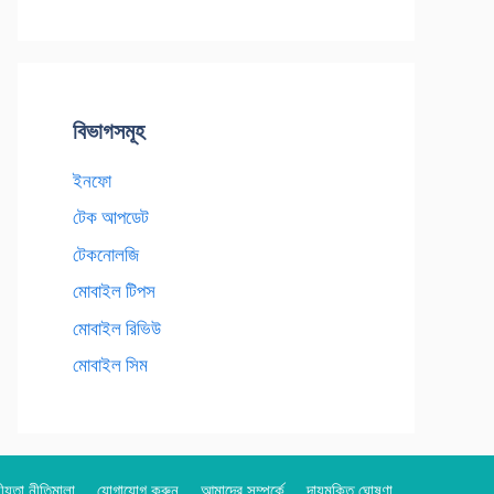
বিভাগসমূহ
ইনফো
টেক আপডেট
টেকনোলজি
মোবাইল টিপস
মোবাইল রিভিউ
মোবাইল সিম
য়তা নীতিমালা
যোগাযোগ করুন
আমাদের সম্পর্কে
দায়মুক্তি ঘোষণা