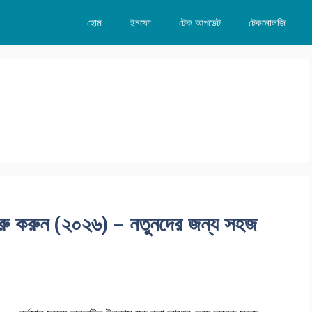
হোম
ইনফো
টেক আপডেট
টেকনোলজি
ুরু করুন (২০২৬) – নতুনদের জন্য সহজ