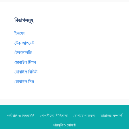
বিভাগসমূহ
ইনফো
টেক আপডেট
টেকনোলজি
মোবাইল টিপস
মোবাইল রিভিউ
মোবাইল সিম
শর্তাবলি ও নিয়মাবলি
গোপনীয়তা নীতিমালা
যোগাযোগ করুন
আমাদের সম্পর্কে
দায়মুক্তি ঘোষণা