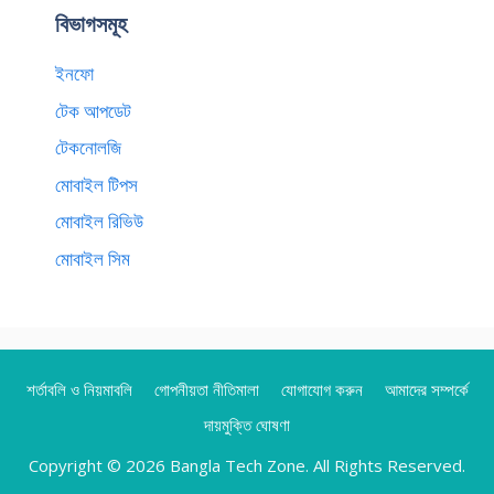
বিভাগসমূহ
ইনফো
টেক আপডেট
টেকনোলজি
মোবাইল টিপস
মোবাইল রিভিউ
মোবাইল সিম
শর্তাবলি ও নিয়মাবলি
গোপনীয়তা নীতিমালা
যোগাযোগ করুন
আমাদের সম্পর্কে
দায়মুক্তি ঘোষণা
Copyright © 2026 Bangla Tech Zone. All Rights Reserved.