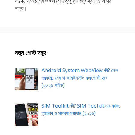
সঠিক, নির্ভরযোগ্য ও হালনাগাদ প্রযুক্তি তথ্য প্রদানই আমার
লক্ষ্য।
নতুন পোস্ট সমূহ
Android System WebView কী? কেন
দরকার, বন্ধ বা আনইনস্টল করলে কী হবে
(২০২৬ গাইড)
SIM Toolkit কী? SIM Toolkit এর কাজ,
ব্যবহার ও সমস্যা সমাধান (২০২৬)