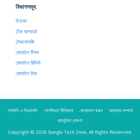
বিভাগসমূহ
ইনফো
টেক আপডেট
টেকনোলজি
মোবাইল টিপস
মোবাইল রিভিউ
মোবাইল সিম
শর্তাবলি ও নিয়মাবলি
গোপনীয়তা নীতিমালা
যোগাযোগ করুন
আমাদের সম্পর্কে
দায়মুক্তি ঘোষণা
Copyright © 2026 Bangla Tech Zone. All Rights Reserved.