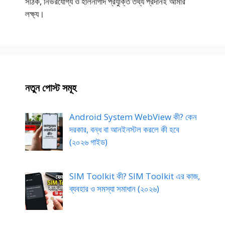
সঠিক, নির্ভরযোগ্য ও হালনাগাদ প্রযুক্তি তথ্য প্রদানই আমার
লক্ষ্য।
নতুন পোস্ট সমূহ
Android System WebView কী? কেন
দরকার, বন্ধ বা আনইনস্টল করলে কী হবে
(২০২৬ গাইড)
SIM Toolkit কী? SIM Toolkit এর কাজ,
ব্যবহার ও সমস্যা সমাধান (২০২৬)