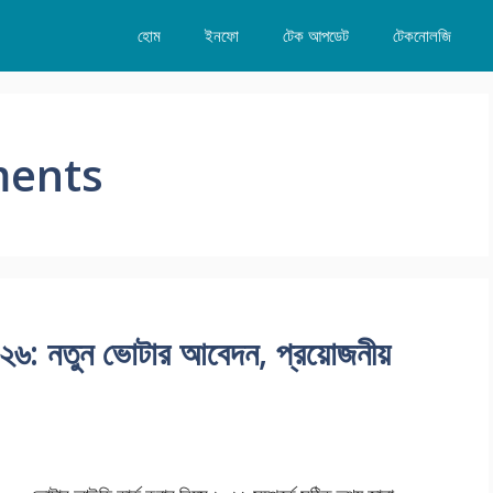
হোম
ইনফো
টেক আপডেট
টেকনোলজি
ments
০২৬: নতুন ভোটার আবেদন, প্রয়োজনীয়