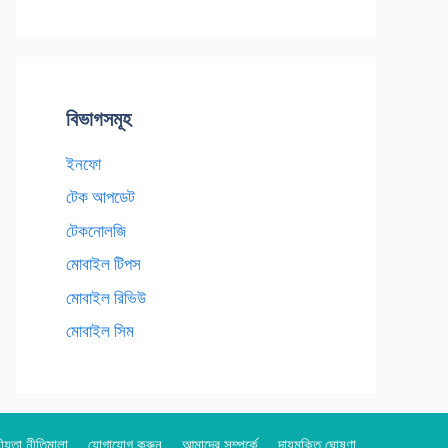
বিভাগসমূহ
ইনফো
টেক আপডেট
টেকনোলজি
মোবাইল টিপস
মোবাইল রিভিউ
মোবাইল সিম
য়তা নীতিমালা
যোগাযোগ করুন
আমাদের সম্পর্কে
দায়মুক্তি ঘোষণা